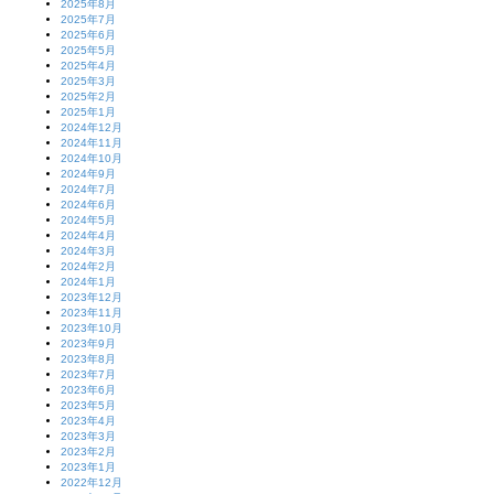
2025年8月
2025年7月
2025年6月
2025年5月
2025年4月
2025年3月
2025年2月
2025年1月
2024年12月
2024年11月
2024年10月
2024年9月
2024年7月
2024年6月
2024年5月
2024年4月
2024年3月
2024年2月
2024年1月
2023年12月
2023年11月
2023年10月
2023年9月
2023年8月
2023年7月
2023年6月
2023年5月
2023年4月
2023年3月
2023年2月
2023年1月
2022年12月