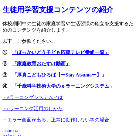
生徒用学習支援コンテンツの紹介
休校期間中の生徒の家庭学習や生活習慣の確立を支援するた
めのコンテンツを紹介します。
以下、ご参照ください。
①
「ほっかいどう子ども応援テレビ番組一覧」
②
「家庭教育おたすけ動画」
③
「厚真こどもひろば【ーStay Atsumaー】」
④
「千歳科学技術大学のｅラーニングシステム」
・eラーニングシステムとは
・eラーニング活用のしかた
・エラー画面が出る、正常に動作しない等の場合
atsuma-c