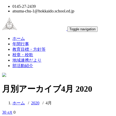
0145-27-2439
atsuma-chu-1@hokkaido.school.ed.jp
Toggle navigation
ホーム
年間行事
教育目標・方針等
校章・校歌
地域連携だより
部活動紹介
月別アーカイブ4月 2020
ホーム
/
2020
/
4月
30
0
4月