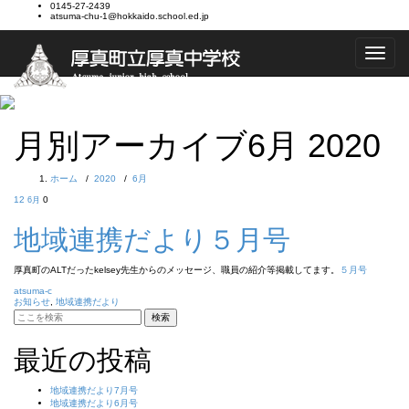
0145-27-2439
atsuma-chu-1@hokkaido.school.ed.jp
Toggle
navigat
月別アーカイブ6月 2020
ホーム
/
2020
/
6月
12
0
6月
地域連携だより５月号
厚真町のALTだったkelsey先生からのメッセージ、職員の紹介等掲載してます。
５月号
atsuma-c
お知らせ
,
地域連携だより
最近の投稿
地域連携だより7月号
地域連携だより6月号