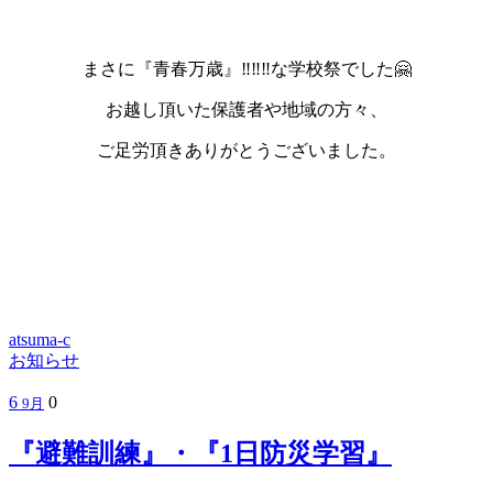
まさに『青春万歳』‼‼‼な学校祭でした🤗
お越し頂いた保護者や地域の方々、
ご足労頂きありがとうございました。
atsuma-c
お知らせ
6
0
9月
『避難訓練』・『1日防災学習』