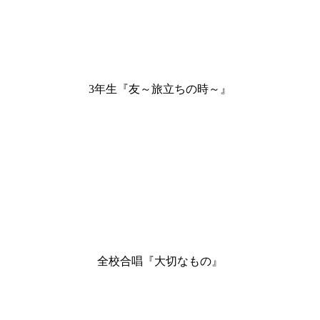
3年生『友～旅立ちの時～』
全校合唱『大切なもの』