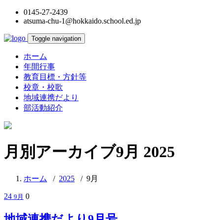
0145-27-2439
atsuma-chu-1@hokkaido.school.ed.jp
Toggle navigation
ホーム
年間行事
教育目標・方針等
校章・校歌
地域連携だより
部活動紹介
月別アーカイブ9月 2025
ホーム
/
2025
/
9月
24
0
9月
地域連携だより9月号