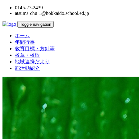
0145-27-2439
atsuma-chu-1@hokkaido.school.ed.jp
Toggle navigation
ホーム
年間行事
教育目標・方針等
校章・校歌
地域連携だより
部活動紹介