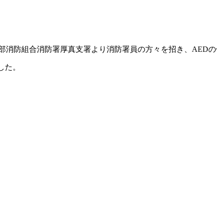
振東部消防組合消防署厚真支署より消防署員の方々を招き、AED
した。