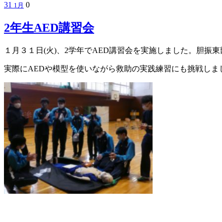
31
0
1月
2年生AED講習会
１月３１日(火)、2学年でAED講習会を実施しました。胆
実際にAEDや模型を使いながら救助の実践練習にも挑戦しま