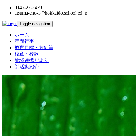
0145-27-2439
atsuma-chu-1@hokkaido.school.ed.jp
Toggle navigation
ホーム
年間行事
教育目標・方針等
校章・校歌
地域連携だより
部活動紹介