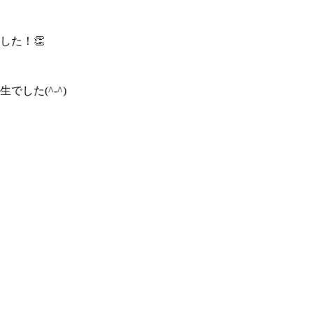
した！👏
した(^-^)