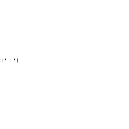
|:||＊||:||＊|