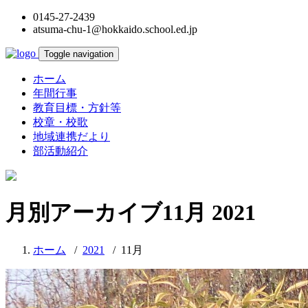
0145-27-2439
atsuma-chu-1@hokkaido.school.ed.jp
Toggle navigation
ホーム
年間行事
教育目標・方針等
校章・校歌
地域連携だより
部活動紹介
月別アーカイブ11月 2021
ホーム
/
2021
/
11月