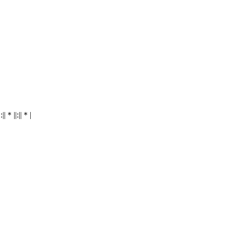
|:||＊||:||＊|