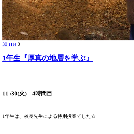
30
0
11月
1年生『厚真の地層を学ぶ』
11 /30(火) 4時間目
1年生は、校長先生による特別
授業でした☆