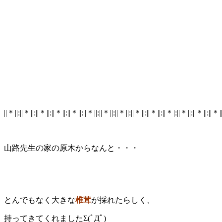
||＊||:||＊||:||＊||:||＊||:||＊||:||＊||:||＊||:||＊||:||＊||:||＊||:||＊|:||＊||:||＊||:||＊|
山路先生の家の原木からなんと・・・
とんでもなく大きな
椎茸
が採れたらしく、
持ってきてくれましたΣ(ﾟДﾟ)