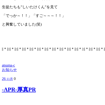
生徒たちも”しいたけくん”を見て
「でっか～！！」「すご～～～！！」
と興奮していました(笑)
||＊||:||＊||:||＊||:||＊||:||＊||:||＊||:||＊||:||＊||:||＊||:||＊||:||＊|:||＊||:||＊||:||＊|
atsuma-c
お知らせ
26
0
11月
-APR-厚真PR