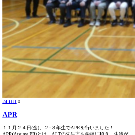
24
0
11月
APR
１１月２４日(金)、２･３年生でAPRを行いました！
APR(Atsuma PR)とは、ALTの先生方を学校に招き、生徒が